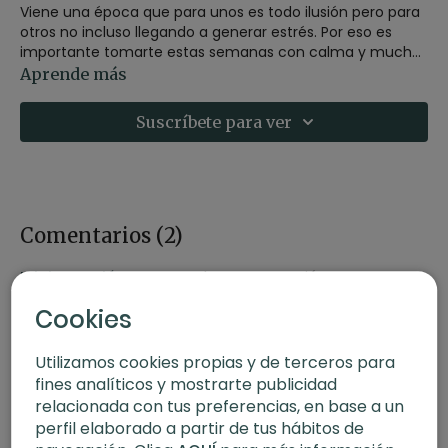
Viene una época que para unos es todo ilusión pero para
otros no incluso llegando a generar estrés. Por eso es
importante tomarte estas semanas con calma y mucha
auto-estucha respetando lo que necesitamos y soltando
Aprende más
lo que no es nuestro.
Suscríbete para ver
Comentarios (
2
)
Iniciar Sesión
para ver la conversación
Cookies
Utilizamos cookies propias y de terceros para
fines analíticos y mostrarte publicidad
relacionada con tus preferencias, en base a un
perfil elaborado a partir de tus hábitos de