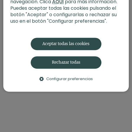
navegación. Clica
AQUÍ
para más información.
Duración
: 15 minutos
Puedes aceptar todas las cookies pulsando el
Nivel
: Multinivel
botón "Aceptar" o configurarlas o rechazar su
Intensidad
: 1
uso en el botón "Configurar preferencias".
Enfoque
: Calma mental, paz interior
Material
: Bloque o zafú
Contenido relacionado:
Blog-post
Pranayama | Tipos,
Aceptar todas las cookies
beneficios, usos y prácticas
Rechazar todas
Configurar preferencias