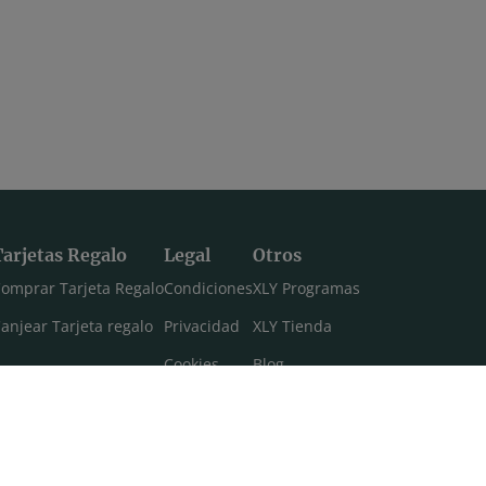
Tarjetas Regalo
Legal
Otros
omprar Tarjeta Regalo
Condiciones
XLY Programas
anjear Tarjeta regalo
Privacidad
XLY Tienda
Cookies
Blog
Aviso legal
Máster 108