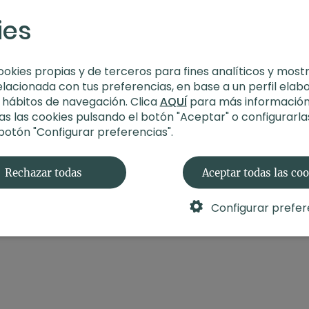
cierra con puente d
Aprende más
ies
integrar el trabajo, 
sensación de fuerza, 
Estilo
: power yoga
Profesor
: Xuan Lan
ookies propias y de terceros para fines analíticos y most
Duración
: 62 minuto
elacionada con tus preferencias, en base a un perfil elab
Nivel
: multinivel
s hábitos de navegación. Clica
AQUÍ
para más información
Intensidad
: 3 (activ
s las cookies pulsando el botón "Aceptar" o configurarla
Material
: sin materia
 botón "Configurar preferencias".
Enfoque
: cuerpo c
Encuentra todos los
Rechazar todas
Aceptar todas las co
Menos Grasa, Más S
Configurar prefer