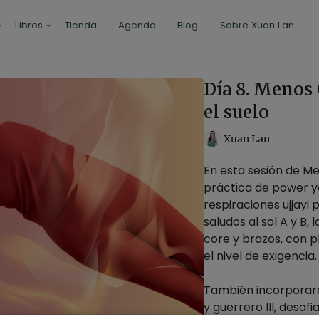
Libros
Tienda
Agenda
Blog
Sobre Xuan Lan
Día 8. Menos
el suelo
Xuan Lan
En esta sesión de M
práctica de power 
respiraciones ujjayi 
saludos al sol A y B,
core y brazos, con p
el nivel de exigencia.
También incorporará
y guerrero III, desaf