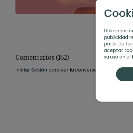
Cook
Utilizamos c
publicidad r
partir de tu
aceptar toda
su uso en el
Comentarios (
162
)
Iniciar Sesión
para ver la conversación