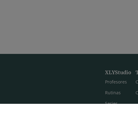
XLYStudio
Profesores
C
Rutinas
C
Series
Estilos de yoga
Meditación
FAQ's