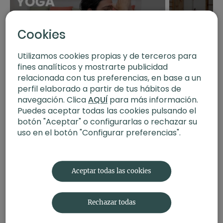
Profesor
: Xuan Lan
Duración
: 32 minutos
Cookies
Nivel
: multinivel
Intensidad
: 3 (activa)
Utilizamos cookies propias y de terceros para
Material
: sin material
20:45
fines analíticos y mostrarte publicidad
Enfoque
: fuerza
Kundalini yoga para la intuición
Yoga sentado. Ha
relacionada con tus preferencias, en base a un
perfil elaborado a partir de tus hábitos de
Contenido relacionado:
Power exprés détox.
navegación. Clica
AQUÍ
para más información.
Purifica el cuerpo
Puedes aceptar todas las cookies pulsando el
botón "Aceptar" o configurarlas o rechazar su
uso en el botón "Configurar preferencias".
Aceptar todas las cookies
Rechazar todas