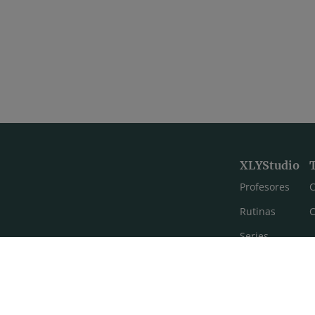
XLYStudio
Profesores
C
Rutinas
C
Series
Estilos de yoga
Meditación
FAQ's