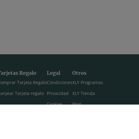
Tarjetas Regalo
Legal
Otros
omprar Tarjeta Regalo
Condiciones
XLY Programas
anjear Tarjeta regalo
Privacidad
XLY Tienda
Cookies
Blog
Aviso legal
Máster 108