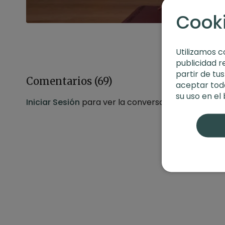
Cook
Utilizamos c
publicidad r
partir de tu
Comentarios (
69
)
aceptar toda
su uso en el
Iniciar Sesión
para ver la conversación