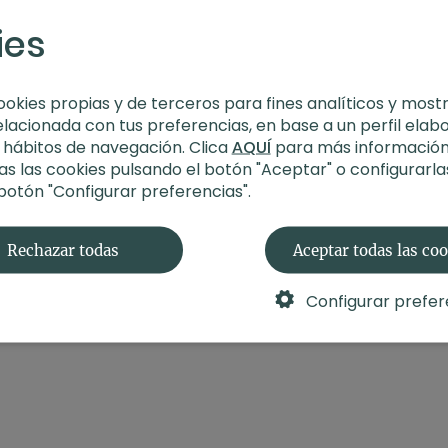
Estilo
: power yoga
ies
Profesor
: Yulia Per
Duración
: 55 minuto
Nivel
: avanzado
Intensidad
: 4 (inte
ookies propias y de terceros para fines analíticos y most
Material
: sin materi
elacionada con tus preferencias, en base a un perfil elab
Enfoque
: atención 
s hábitos de navegación. Clica
AQUÍ
para más información
Propósito
: Entusias
s las cookies pulsando el botón "Aceptar" o configurarla
Fecha
: 7 de abril 20
 botón "Configurar preferencias".
Contenido relacionad
Rechazar todas
Aceptar todas las co
Configurar prefer