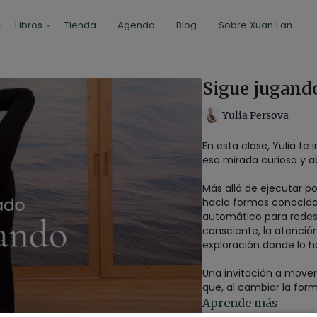
Libros
Tienda
Agenda
Blog
Sobre Xuan Lan
Sigue jugando
Yulia Persova
En esta clase, Yulia t
esa mirada curiosa y a
Más allá de ejecutar p
hacia formas conocida
automático para redesc
consciente, la atención
exploración donde lo h
Una invitación a mover
que, al cambiar la form
extraordinario.
Aprende más