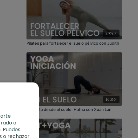
29:59
Pilates para fortalecer el suelo pélvico con Judith
16:00
Conecta desde el suelo. Hatha con Xuan Lan
rarte
orado a
. Puedes
s o rechazar