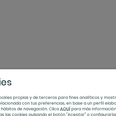
e esta clase. No indicada a personas embarazadas
ies
Detox
ookies propias y de terceros para fines analíticos y most
elacionada con tus preferencias, en base a un perfil elab
s hábitos de navegación. Clica
AQUÍ
para más información
s las cookies pulsando el botón "Aceptar" o configurarla