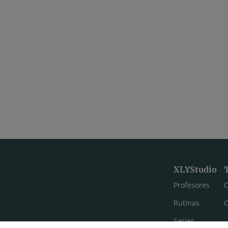
XLYStudio
Profesores
C
Rutinas
C
Series