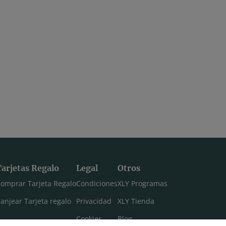
Tarjetas Regalo
Legal
Otros
omprar Tarjeta Regalo
Condiciones
XLY Programas
anjear Tarjeta regalo
Privacidad
XLY Tienda
Cookies
Blog