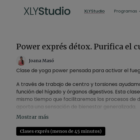
XLYStudio
Programas
Power exprés détox. Purifica el 
Joana Masó
Clase de yoga power pensada para activar el fuego
A través de trabajo de centro y torsiones ayudamo
función del hígado y órganos digestivos. Esta clas
mismo tiempo que facilitaremos los procesos de di
aporta una sensación de bienestar generalizada.
SOBRE ESTA CLASE:
Clases exprés (menos de 45 minutos)
-Estilo:
power flow