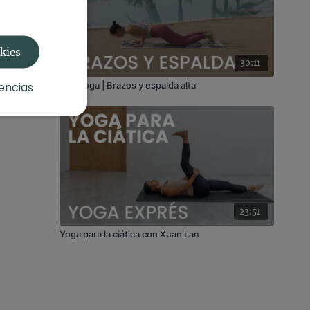
okies
30:11
encias
FIT+Yoga | Brazos y espalda alta
23:51
Yoga para la ciática con Xuan Lan