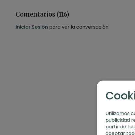
-Profesor:
Joana Masó
Comentarios (
116
)
-Duración:
30 minutos
Iniciar Sesión
para ver la conversación
-Nivel:
avanzado
-Intensidad:
4 (intensa)
-Material:
sin material
-Enfoque:
centro y torsiones
Recomendaciones: Evita comidas pesadas antes d
Cook
Contenido relacionado: Rutina de práctica | Yoga 
Utilizamos c
publicidad r
partir de tu
aceptar toda