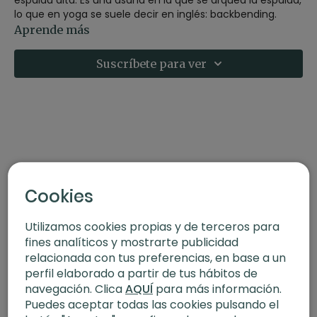
lo que en yoga se suele decir en inglés: backbending.
En la postura del camello realizamos esta apertura
Aprende más
apoyando las rodillas en el suelo y es importante tener
mucho cuidado con las cervicales tanto al entrar como
Suscríbete para ver
al salir de la postura.
Contraindicaciones de Ustrasana
No se recomienda practicar la postura del camello si
tienes lesiones lumbares o si notas dolor o molestias en la
espalda alta o en el cuello.
Descubre más sobre esta postura en este artículo del
blog:
Ustrasana | Postura del camello
Cookies
Utilizamos cookies propias y de terceros para
fines analíticos y mostrarte publicidad
relacionada con tus preferencias, en base a un
perfil elaborado a partir de tus hábitos de
navegación. Clica
AQUÍ
para más información.
Puedes aceptar todas las cookies pulsando el