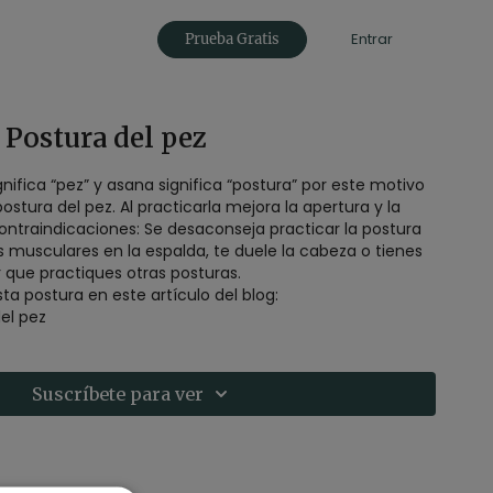
Entrar
Prueba Gratis
 Postura del pez
nifica “pez” y asana significa “postura” por este motivo
stura del pez. Al practicarla mejora la apertura y la
e desaconseja practicar la postura
s en la espalda, te duele la cabeza o tienes
r que practiques otras posturas.
a postura en este artículo del blog:
el pez
Suscríbete para ver