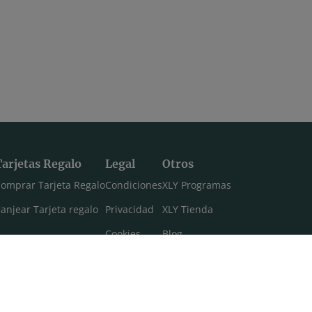
Tarjetas Regalo
Legal
Otros
omprar Tarjeta Regalo
Condiciones
XLY Programas
anjear Tarjeta regalo
Privacidad
XLY Tienda
Cookies
Blog
Aviso legal
Máster 108