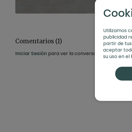
Cook
Utilizamos c
publicidad r
Comentarios (
1
)
partir de tu
aceptar toda
Iniciar Sesión
para ver la conversación
su uso en el