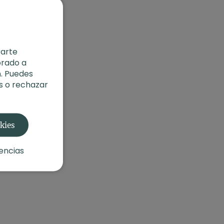
rarte
orado a
. Puedes
s o rechazar
okies
encias