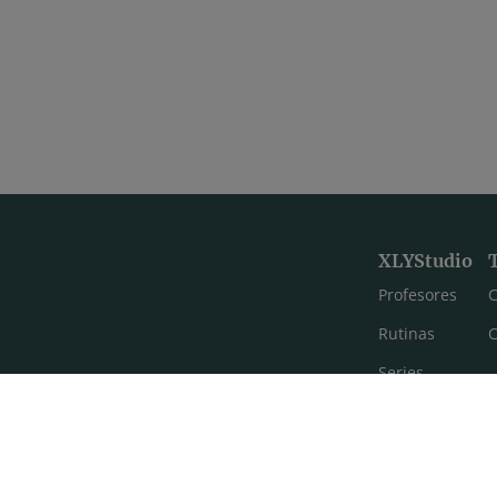
XLYStudio
Profesores
C
Rutinas
C
Series
Estilos de yoga
Meditación
FAQ's