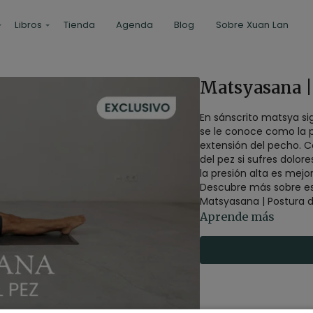
Libros
Tienda
Agenda
Blog
Sobre Xuan Lan
Matsyasana |
En sánscrito matsya sig
se le conoce como la po
extensión del pecho. Contraindicaciones: S
del pez si sufres dolores musculare
la presión alta es mejo
Descubre más sobre est
Matsyasana | Postura d
Aprende más