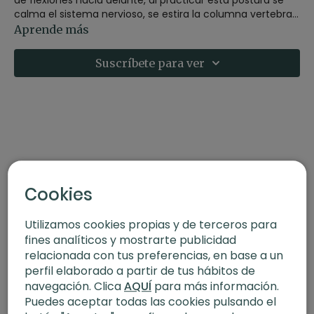
calma el sistema nervioso, se estira la columna vertebral,
los isquiotibiales y las ingles además de mejorar la
Contraindicaciones:
No realices esta asana si tienes una
Aprende más
digestión.
lesión grave en la espalda baja.
Suscríbete para ver
Cookies
Utilizamos cookies propias y de terceros para
fines analíticos y mostrarte publicidad
relacionada con tus preferencias, en base a un
perfil elaborado a partir de tus hábitos de
navegación. Clica
AQUÍ
para más información.
Puedes aceptar todas las cookies pulsando el