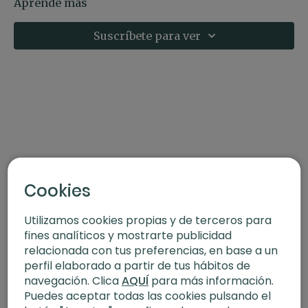
integral. A nivel físico se trabaja la fuerza de piernas y se
Descubre más sobre esta postura en este artículo del
Aprende más
estira toda la parte alta de la espalda. A nivel emocional
blog:
se mejora la concentración y la estabilidad.
Garudasana | Postura del águila
Suscríbete para ver
Contraindicaciones: No es recomendable para aquellas
personas que no puedan realizar posturas de pie o tienen
una lesión en la rodilla.
Cookies
Utilizamos cookies propias y de terceros para
fines analíticos y mostrarte publicidad
relacionada con tus preferencias, en base a un
perfil elaborado a partir de tus hábitos de
navegación. Clica
AQUÍ
para más información.
Puedes aceptar todas las cookies pulsando el