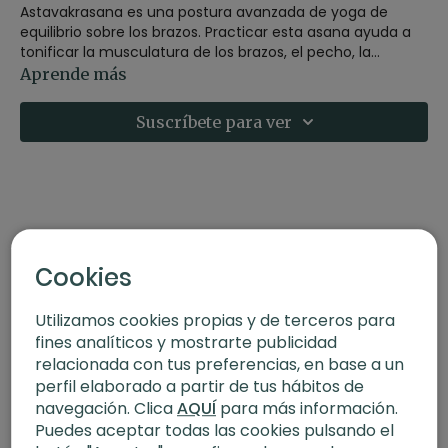
Astavakrasana es una postura avanzada de yoga de
equilibrio sobre los brazos. Practicar esta asana ayuda a
tonificar la musculatura de los brazos, el pecho, la
espalda, el abdomen y las piernas además contribuye a
Contraindicaciones
Aprende más
mejorar la digestión
Está asana está contraindicada para personas con:
-Lesiones en las muñecas, los hombros o los codos.
Suscríbete para ver
-Y tampoco es recomendable si estás embarazada.
Descubre más sobre esta postura en este artículo del
blog:
Astavakrasana | Postura de los ocho ángulos
.
Cookies
Utilizamos cookies propias y de terceros para
fines analíticos y mostrarte publicidad
relacionada con tus preferencias, en base a un
perfil elaborado a partir de tus hábitos de
navegación. Clica
AQUÍ
para más información.
Puedes aceptar todas las cookies pulsando el