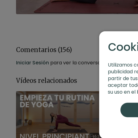
Cook
Comentarios (
156
)
Iniciar Sesión
para ver la conversación
Utilizamos c
publicidad r
partir de tu
Vídeos relacionados
aceptar toda
su uso en el
36:15