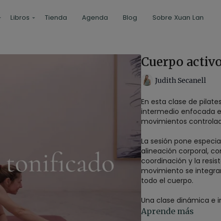
Libros
Tienda
Agenda
Blog
Sobre Xuan Lan
Cuerpo activo
Judith Secanell
En esta clase de pilates
intermedio enfocada en
movimientos controlad
La sesión pone especial 
alineación corporal, co
coordinación y la resist
movimiento se integra
todo el cuerpo.
Una clase dinámica e i
y efectivo sin necesida
Aprende más
cultivando mayor contr