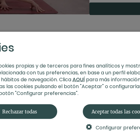
Estilo
: pilates
Profesor
: Judith Se
Duración
: 30 minut
Nivel
: multinivel
Intensidad
: 3 (acti
ies
Material
: sin materi
Enfoque
: full body
Propósito
: Entusias
Fecha
: 4 de abril 20
ookies propias y de terceros para fines analíticos y most
elacionada con tus preferencias, en base a un perfil elab
Contenido relacionad
s hábitos de navegación. Clica
AQUÍ
para más información
s las cookies pulsando el botón "Aceptar" o configurarla
 botón "Configurar preferencias".
Rechazar todas
Aceptar todas las co
Configurar prefer
41:12