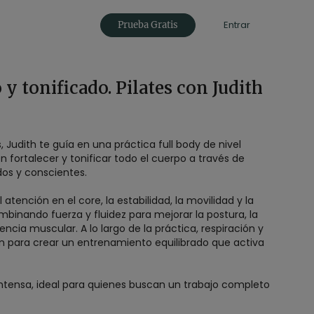
Entrar
Prueba Gratis
 y tonificado. Pilates con Judith
, Judith te guía en una práctica full body de nivel
 fortalecer y tonificar todo el cuerpo a través de
os y conscientes.
atención en el core, la estabilidad, la movilidad y la
mbinando fuerza y fluidez para mejorar la postura, la
encia muscular. A lo largo de la práctica, respiración y
n para crear un entrenamiento equilibrado que activa
ntensa, ideal para quienes buscan un trabajo completo
d de material, fortaleciendo el cuerpo desde el centro y
ol y conciencia corporal.