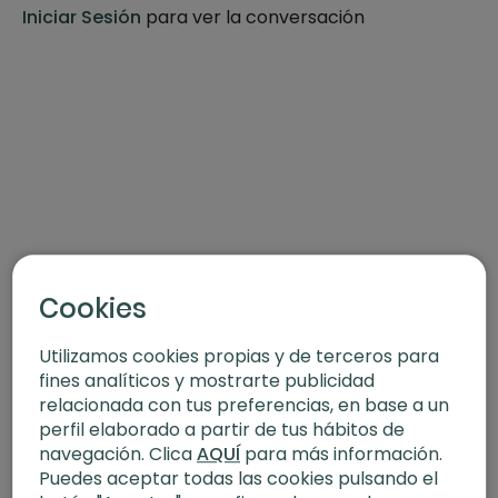
-Gomas elásticas.
Iniciar Sesión
para ver la conversación
-Calcetines antideslizantes
QUIZÁS TAMBIÉN TE INTERESE
Sigue practicando pilates en XLY Studio con esta serie de
“Pilates Funcional”
en el que combinamos movimiento
propios de la disciplina con entrenamiento funcional.
Cookies
Utilizamos cookies propias y de terceros para
fines analíticos y mostrarte publicidad
relacionada con tus preferencias, en base a un
perfil elaborado a partir de tus hábitos de
navegación. Clica
AQUÍ
para más información.
Puedes aceptar todas las cookies pulsando el