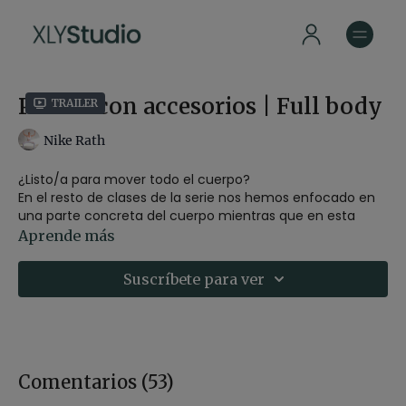
Pilates con accesorios | Full body
Trailer
Nike Rath
¿Listo/a para mover todo el cuerpo?
En el resto de clases de la serie nos hemos enfocado en
una parte concreta del cuerpo mientras que en esta
nueva clase trabajaremos todo el cuerpo.
Aprende más
¡Agarra tu pelota y tus gomas elásticas!
-
Estilo
: Pilates
Suscríbete para ver
-
Profesor
: Nike Rath
-
Duración
: 30 minutos
-
Nivel
: Multinivel
-
Intensidad
: 3-4
MATERIAL UTILIZADO
Comentarios (
53
)
-Pelota de pilates pequeña.