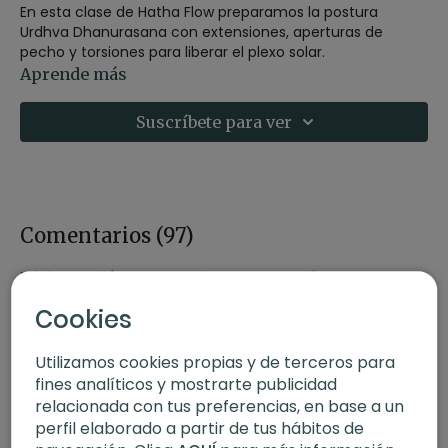
En esta clase de Hatha Flow preparamos la postura
Urdhva Dhanurasana con extensiones, aperturas de
pecho y torsiones para liberar el plexo solar.
Aprende más
-Intensidad:
3
-Material:
2 bloques
Suscríbete para ver
-Enfoque:
hombros, extensiones y torsiones
-Propósito:
Gratitud
Quizás también te interese:
Yoga para principiantes
Replay 8 de diciembre del 2022
Comentarios (
97
)
Iniciar Sesión
para ver la conversación
Cookies
Utilizamos cookies propias y de terceros para
fines analíticos y mostrarte publicidad
relacionada con tus preferencias, en base a un
perfil elaborado a partir de tus hábitos de