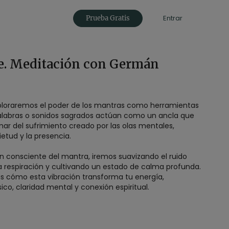
Entrar
Prueba Gratis
ve. Meditación con Germán
ploraremos el poder de los mantras como herramientas
palabras o sonidos sagrados actúan como un ancla que
mar del sufrimiento creado por las olas mentales,
etud y la presencia.
ón consciente del mantra, iremos suavizando el ruido
a respiración y cultivando un estado de calma profunda.
rás cómo esta vibración transforma tu energía,
ico, claridad mental y conexión espiritual.
urado
s