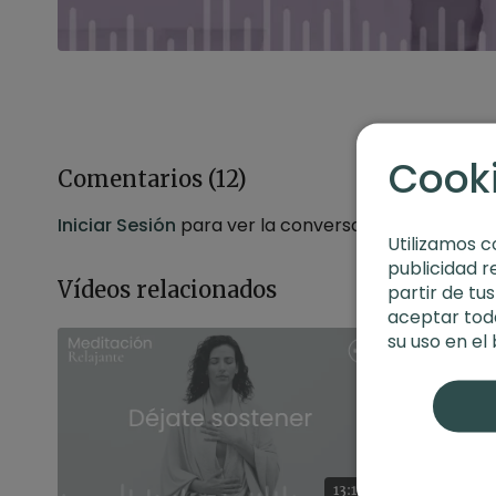
Cook
Comentarios (
12
)
Iniciar Sesión
para ver la conversación
Utilizamos c
publicidad r
Vídeos relacionados
partir de tu
aceptar toda
su uso en el
13:19