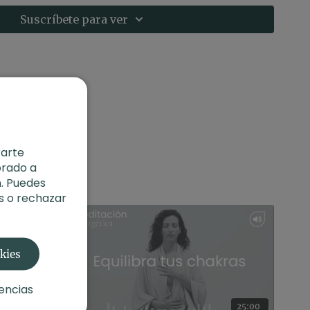
: adopta una postura cómoda para la meditación
Suscríbete para ver
do en una silla o sobre un cojín.
rarte
orado a
. Puedes
s o rechazar
okies
encias
13:14
25:00