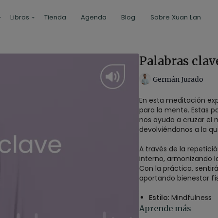
Libros
Tienda
Agenda
Blog
Sobre Xuan Lan
Palabras cla
Germán Jurado
En esta meditación ex
para la mente. Estas 
nos ayuda a cruzar el 
devolviéndonos a la qui
A través de la repetici
interno, armonizando l
Con la práctica, senti
aportando bienestar fís
Estilo
: Mindfulness
Profesor
: Germán J
Aprende más
Duración
: 25 minuto