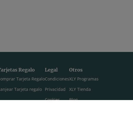
Tarjetas Regalo
Legal
Otros
omprar Tarjeta Regalo
Condiciones
XLY Programas
anjear Tarjeta regalo
Privacidad
XLY Tienda
Cookies
Blog
Aviso legal
Máster 108