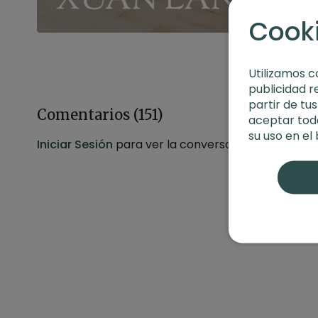
Cook
Utilizamos c
publicidad r
partir de tu
Comentarios (
151
)
aceptar toda
su uso en el
Iniciar Sesión
para ver la conversación