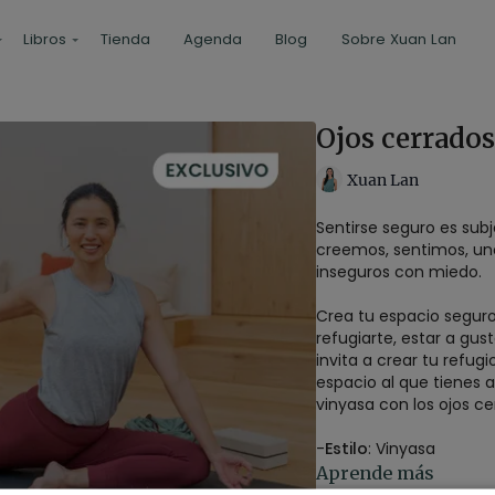
Libros
Tienda
Agenda
Blog
Sobre Xuan Lan
Ojos cerrado
Xuan Lan
Sentirse seguro es subj
creemos, sentimos, uno
inseguros con miedo.
Crea tu espacio seguro
refugiarte, estar a gust
invita a crear tu refugi
espacio al que tienes
vinyasa con los ojos c
-
Estilo
: Vinyasa
-
Profesor
: Xuan Lan
Aprende más
-
Duración
: 65 minutos