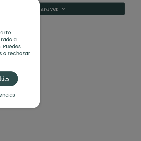
Suscríbete para ver
ior
erior
rarte
orado a
. Puedes
do
:
Equilibrio en movimiento slow. Vinyasa con Xuan Lan
s o rechazar
ncontrar el
XLY Yoga Mat
y el
Maxi Fular de Savasana de
 utilizando Xuan durante la práctica en la
Tienda de
okies
encias