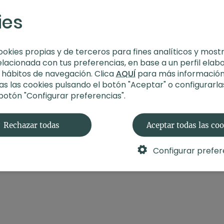
-
Nivel
: Multinivel
ies
-
Intensidad
: 2 (suave)
-
Material
: Zafú o cojín
-
Enfoque
: Calma inter
-
Propósito
: Refugio int
ookies propias y de terceros para fines analíticos y most
-
Fecha
: 3 de abril 2024
elacionada con tus preferencias, en base a un perfil elab
s hábitos de navegación. Clica
AQUÍ
para más información
Contenido relaciona
s las cookies pulsando el botón "Aceptar" o configurarla
 botón "Configurar preferencias".
🛍️
¡Recuerda!
Podrás e
fibra reciclada
que está
Xuan Lan.
Rechazar todas
Aceptar todas las co
Configurar prefer