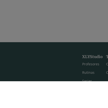
XLYStudio
Profesores
C
Rutinas
C
Series
Estilos de yoga
Meditación
FAQ's