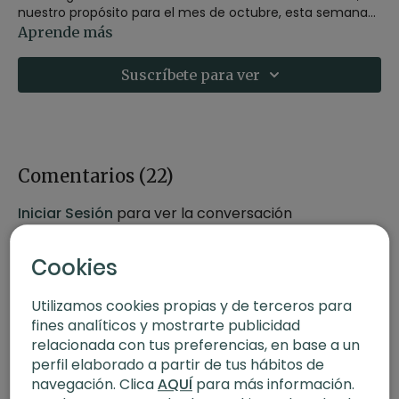
nuestro propósito para el mes de octubre, esta semana
veremos la importancia de encontrar el sentido de tu
Aprende más
práctica de yoga y cómo establecer tu Sankalpa o
intención.
Suscríbete para ver
Comentarios (
22
)
Iniciar Sesión
para ver la conversación
Cookies
Utilizamos cookies propias y de terceros para
fines analíticos y mostrarte publicidad
relacionada con tus preferencias, en base a un
perfil elaborado a partir de tus hábitos de
navegación. Clica
AQUÍ
para más información.