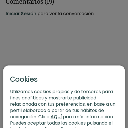
Comentarios (
19
)
-Enfoque:
Salud natural
Iniciar Sesión
para ver la conversación
QUIZÁS TAMBIÉN TE INTERESE:
Continúa cuidándote tanto por dentro como por fuera y
no dejes pasar la oportunidad de seguir ampliando tus
conocimientos sobre la importancia de la salud natural y
cómo ponerla en práctica con la serie "Salud natural" con
Marta Marcé.
Cookies
Utilizamos cookies propias y de terceros para
fines analíticos y mostrarte publicidad
relacionada con tus preferencias, en base a un
perfil elaborado a partir de tus hábitos de
navegación. Clica
AQUÍ
para más información.
Puedes aceptar todas las cookies pulsando el