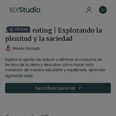
Mindful eating | Explorando la
Trailer
plenitud y la saciedad
Mireia Hurtado
Explora la opción de reducir o eliminar el consumo de
lácteos de tu dieta y descubre cómo hacer esta
transición de manera saludable y equilibrada. Aprendre
sobre las diversas alternativas disponibles además de
Aprende más
conocer los múltiples beneficios para la salud.
Suscríbete para ver
-Estilo:
Charla
-Profesor:
Gemma Bes
-Duración:
8 min