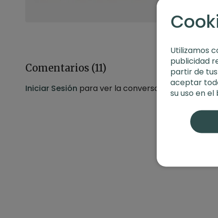
Cook
Utilizamos c
publicidad r
Comentarios (
11
)
partir de tu
aceptar toda
Iniciar Sesión
para ver la conversación
su uso en el