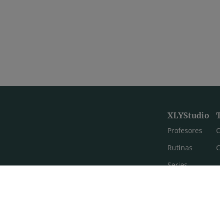
XLYStudio
Profesores
C
Rutinas
C
Series
Estilos de yoga
Meditación
FAQ's