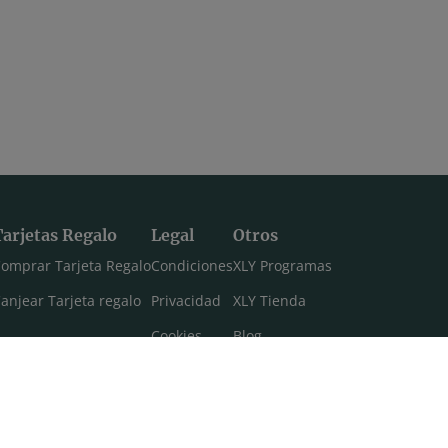
Tarjetas Regalo
Legal
Otros
omprar Tarjeta Regalo
Condiciones
XLY Programas
anjear Tarjeta regalo
Privacidad
XLY Tienda
Cookies
Blog
Aviso legal
Máster 108