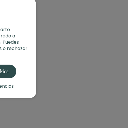
rarte
orado a
. Puedes
s o rechazar
okies
encias