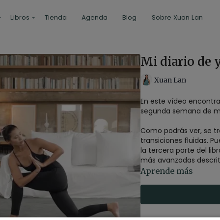
Libros
Tienda
Agenda
Blog
Sobre Xuan Lan
Mi diario de 
Xuan Lan
En este vídeo encontra
segunda semana de mi l
Como podrás ver, se t
transiciones fluidas. P
la tercera parte del li
más avanzadas descritas
Aprende más