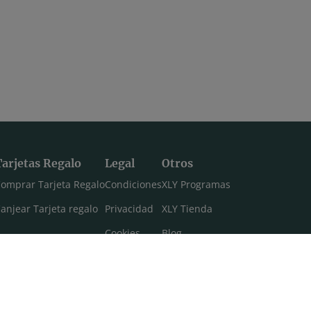
Tarjetas Regalo
Legal
Otros
omprar Tarjeta Regalo
Condiciones
XLY Programas
anjear Tarjeta regalo
Privacidad
XLY Tienda
Cookies
Blog
Aviso legal
Máster 108