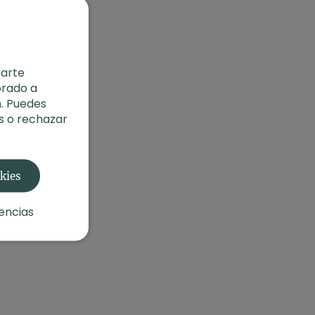
rarte
orado a
. Puedes
s o rechazar
okies
encias