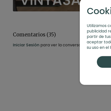
Cook
Utilizamos c
publicidad r
Comentarios (
35
)
partir de tu
aceptar toda
Iniciar Sesión
para ver la conversación
su uso en el