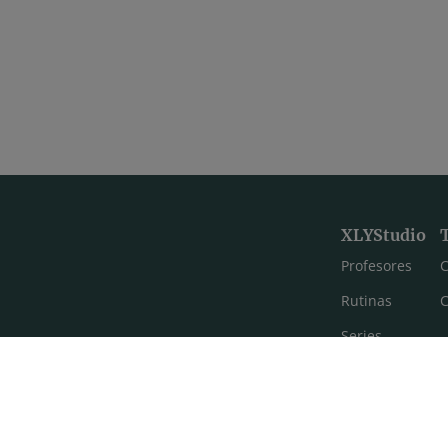
XLYStudio
Profesores
C
Rutinas
C
Series
Estilos de yoga
Meditación
FAQ's