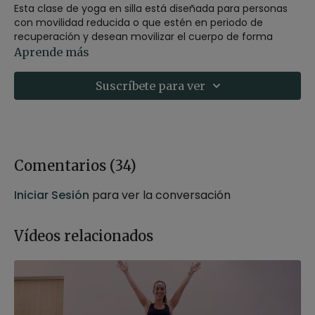
Esta clase de yoga en silla está diseñada para personas
con movilidad reducida o que estén en periodo de
recuperación y desean movilizar el cuerpo de forma
segura. A través de estiramientos suaves, fortalecimiento
Aprende más
muscular y respiración consciente, mejoramos la
flexibilidad, el equilibrio y el bienestar general, para
Suscríbete para ver
disfrutar de una mayor vitalidad y relajación.
Beneficios de la práctica:
Mejora de la flexibilidad
Fortalecimiento muscular
Mejora del equilibrio y bienestar general
Comentarios (
34
)
-
Estilo
: Slow yoga
Iniciar Sesión
para ver la conversación
-
Profesor
: Andrea Cortijo
-
Duración
: 44 minutos
-
Nivel
: Multinivel
Vídeos relacionados
-
Intensidad
: 2 (suave)
-
Material
: Silla
-
Enfoque
: movilidad de todo el cuerpo
Contenido relacionado:
Hatha yoga relajante +60