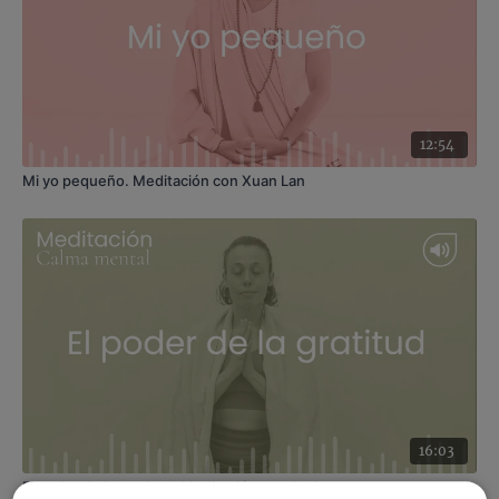
Contraindicaciones
: para embarazadas o personas
con problemas cardíacos, no realizar la retención de la
respiración.
12:54
Mi yo pequeño. Meditación con Xuan Lan
16:03
El poder de la gratitud. Meditación con Andrea