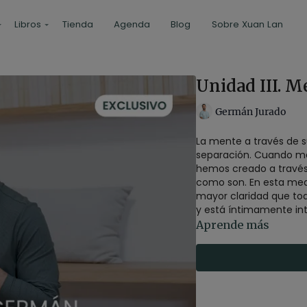
Libros
Tienda
Agenda
Blog
Sobre Xuan Lan
Unidad III. 
Germán Jurado
La mente a través de s
separación. Cuando me
hemos creado a través 
como son. En esta med
mayor claridad que tod
y está íntimamente in
Aprende más