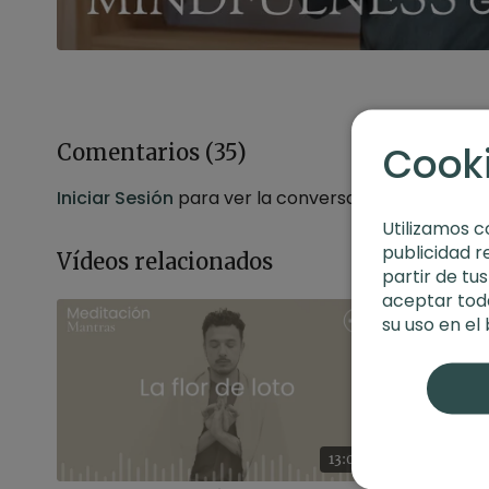
Cook
Comentarios (
35
)
Iniciar Sesión
para ver la conversación
Utilizamos c
publicidad r
Vídeos relacionados
partir de tu
aceptar toda
su uso en el
13:01