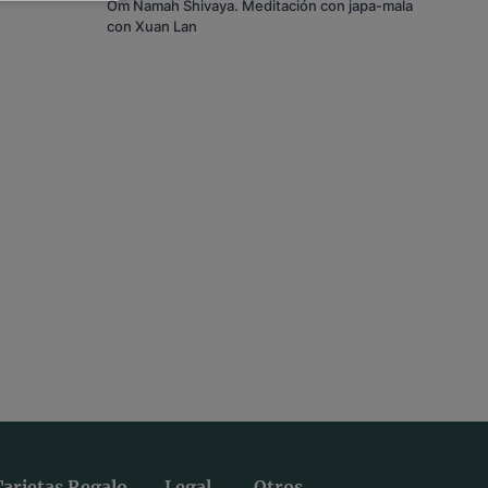
Om Namah Shivaya. Meditación con japa-mala
con Xuan Lan
Tarjetas Regalo
Legal
Otros