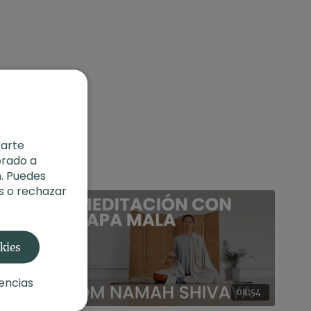
rarte
orado a
. Puedes
s o rechazar
okies
encias
24:12
08:54