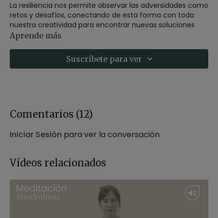
La resiliencia nos permite observar las adversidades como
retos y desafíos, conectando de esta forma con toda
nuestra creatividad para encontrar nuevas soluciones
que nos permitan seguir creciendo y mejorando ante la
Aprende más
adversidad.
Suscríbete para ver
Cultívala con esta meditación guiada por Germán.
Estilo
: mindfulness
Profesor
: Germán Jurado
Duración
: 23 minutos
Recomendaciones
: adopta una postura cómoda para
Comentarios (
12
)
la meditación puedes hacerla sentado en una silla o
sobre un cojín.
Iniciar Sesión
para ver la conversación
Vídeos relacionados