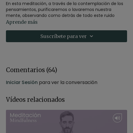
En esta meditación, a través de la contemplación de los
pensamientos, purificaremos o lavaremos nuestra
mente, observando como detrás de todo este ruido
creado por los pensamientos, siempre hay una quietud y
Aprende más
una claridad mental.
Suscríbete para ver
Recomendaciones:
puedes realizar esta meditación,
sentado sobre un zafú o un bloque, en una silla o
tumbado con las rodillas flexionadas en caso de tener
molestias en la espalda.
Comentarios (
64
)
Iniciar Sesión
para ver la conversación
Vídeos relacionados