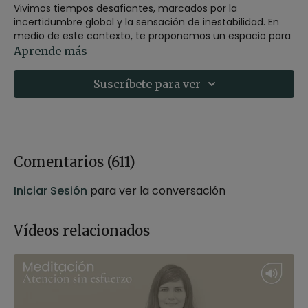
Vivimos tiempos desafiantes, marcados por la
incertidumbre global y la sensación de inestabilidad. En
medio de este contexto, te proponemos un espacio para
volver a lo esencial: la calma que nace desde dentro.
Aprende más
A través de esta meditación con mantra, repetiremos
Suscríbete para ver
una intención poderosa: "
que encuentre la paz en mi
corazón
"
Esta frase, cuando se practica con presencia, se
convierte en una semilla de serenidad. Si la sientes de
verdad, si la pronuncias con apertura y la compartes con
Comentarios (
611
)
generosidad, su vibración puede extenderse más allá de
ti.
Iniciar Sesión
para ver la conversación
Duración
: 14 minutos
Profesor
: Xuan Lan
Vídeos relacionados
Material
: zafú y maxi fular