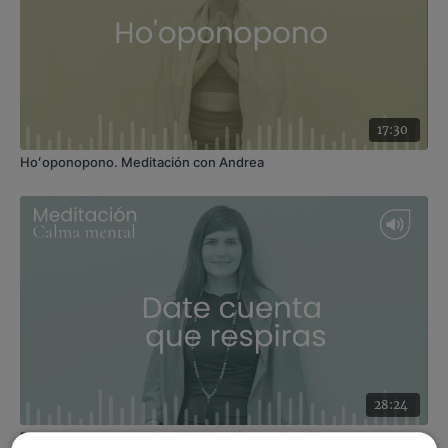
Profesor
: Vilma Montoliu
Duración
: 17 minutos
Recomendaciones
: ten a mano un cojín de semillas
caliente, una manta eléctrica o una bolsa de agua
caliente para colocar sobre tu vientre. También
puedes tener un aceite de masaje para el vientre si
decides hacer el automasaje.
17:30
Hoʻoponopono. Meditación con Andrea
28:24
Date cuenta que respiras. Meditación con Angélica