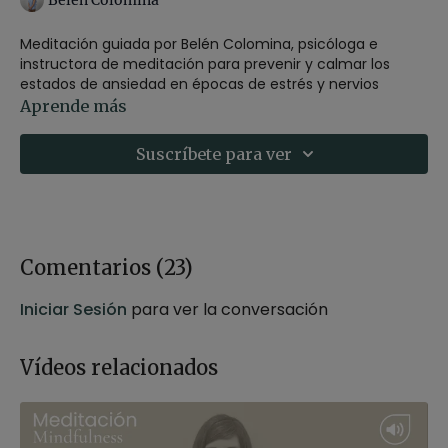
Belén Colomina
Meditación guiada por Belén Colomina, psicóloga e
instructora de meditación para prevenir y calmar los
estados de ansiedad en épocas de estrés y nervios
causados por los exámenes.
Aprende más
Puedes realizar esta meditación, sentado sobre un zafú o
Suscríbete para ver
un bloque, en una silla o tumbado con las rodillas
flexionadas en caso de tener molestias en la espalda.
Material:
Zafú, bloque o silla
Comentarios (
23
)
Iniciar Sesión
para ver la conversación
Vídeos relacionados