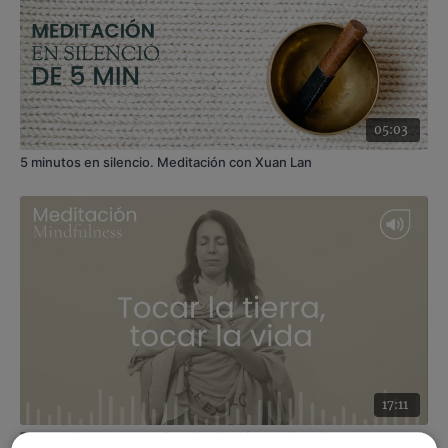
Recomendaciones
: adopta una postura cómoda para
la meditación puedes hacerla sentado en una silla o
sobre un cojín.
05:03
5 minutos en silencio. Meditación con Xuan Lan
17:11
Tocar la tierra, tocar la vida. Meditación con Candida