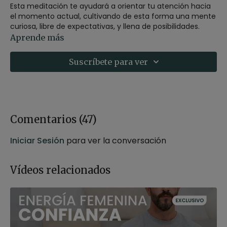
Esta meditación te ayudará a orientar tu atención hacia
el momento actual, cultivando de esta forma una mente
curiosa, libre de expectativas, y llena de posibilidades.
Aprende más
Recomendaciones:
puedes realizar esta meditación,
sentado sobre un zafú o un bloque, en una silla o
Suscríbete para ver
tumbado con las rodillas flexionadas en caso de tener
molestias en la espalda.
Postura material:
zafú o bloque
Comentarios (
47
)
Iniciar Sesión
para ver la conversación
Vídeos relacionados