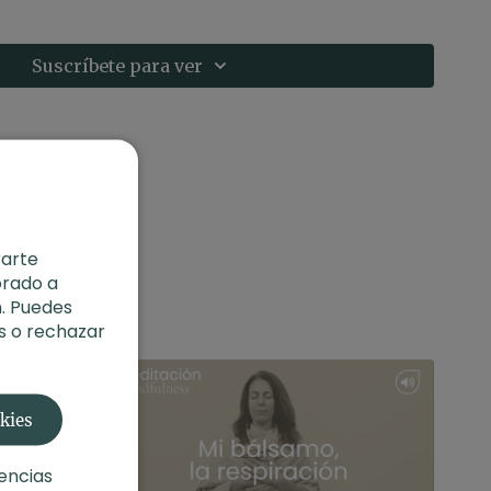
l
rtijo
s
Suscríbete para ver
: Busca un lugar silencioso donde puedas sentarte
rrupciones. Puedes realizarla en momentos de
omo práctica de enraizamiento al iniciar el día o
 te ayuda a concentrarte, puedes colocar una mano
 centro del pecho para percibir mejor el pulso
rarte
orado a
. Puedes
s o rechazar
okies
encias