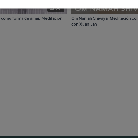
22:09
d como forma de amar. Meditación
Om Namah Shivaya. Meditación con
con Xuan Lan