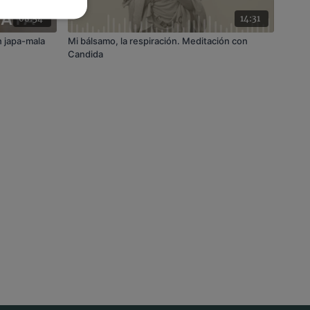
08:54
14:31
 japa-mala
Mi bálsamo, la respiración. Meditación con
Candida