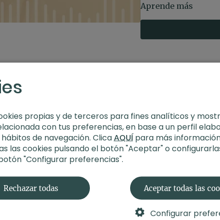
Estilo
: Calma menta
Aprende más
Profesor
: Andrea Co
Duración
: 15 minuto
Recomendaciones
o tumbarte sin inte
agitación mental o c
al final del día. Si
ies
suavemente sobre el
físico.
ookies propias y de terceros para fines analíticos y most
elacionada con tus preferencias, en base a un perfil elab
s hábitos de navegación. Clica
AQUÍ
para más información
s las cookies pulsando el botón "Aceptar" o configurarla
 botón "Configurar preferencias".
Rechazar todas
Aceptar todas las co
Configurar prefer