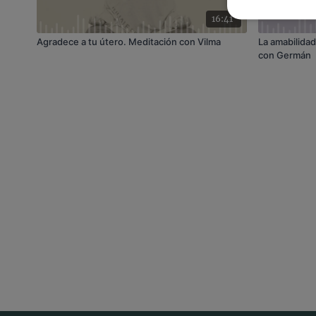
16:41
Agradece a tu útero. Meditación con Vilma
La amabilida
con Germán