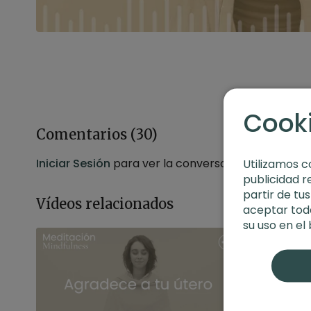
Cook
Comentarios (
30
)
Iniciar Sesión
para ver la conversación
Utilizamos c
publicidad r
partir de tu
Vídeos relacionados
aceptar toda
su uso en el