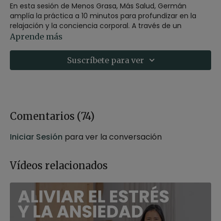
En esta sesión de Menos Grasa, Más Salud, Germán
amplía la práctica a 10 minutos para profundizar en la
relajación y la conciencia corporal. A través de un
escaneo corporal progresivo, irás liberando tensiones
Aprende más
acumuladas en zonas clave como cuello, hombros y
mandíbula, favoreciendo una sensación de alivio y
Suscríbete para ver
bienestar.
Además, se integra una práctica de auto-compasión que
te invita a reconocer el esfuerzo que estás realizando
durante la semana. Esta combinación te ayudará a
reducir el estrés, mejorar tu conexión mente-cuerpo y
Comentarios (
74
)
sostener el hábito desde un lugar más amable y
consciente.
Iniciar Sesión
para ver la conversación
Estilo
: Mindfulness
Profesor
: Germán Jurado
Vídeos relacionados
Duración
: 15 minutos
Recomendaciones
: adopta una postura cómoda para
la meditación puedes hacerla sentado en una silla o
sobre un cojín.