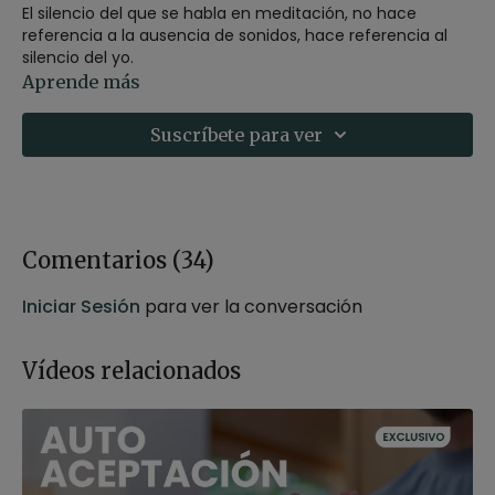
El silencio del que se habla en meditación, no hace
referencia a la ausencia de sonidos, hace referencia al
silencio del yo.
Aprende más
A través de una progresión sencilla y de una gentil
rotación de conciencia, se promueve este estado de
Suscríbete para ver
silencio que nos ayuda a descansar de nosotros mismos
y nuestra identidad, para abrir paso a la presencia que se
asienta en el continuo de conciencia.
Estilo
: calma mental
Profesor
: Angélica Soler
Comentarios (
34
)
Duración
: 30 minutos
Recomendaciones
: apta para cualquier persona
Iniciar Sesión
para ver la conversación
Vídeos relacionados