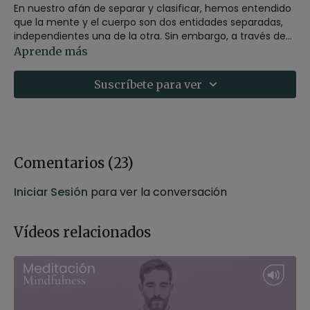
En nuestro afán de separar y clasificar, hemos entendido
que la mente y el cuerpo son dos entidades separadas,
independientes una de la otra. Sin embargo, a través de
la práctica de la meditación vamos comprendiendo que
Aprende más
mente y cuerpo son una misma cosa: conciencia. Una
conciencia universal de la que está hecha todo. En esta
Suscríbete para ver
meditación volveremos a conectar con esa conciencia
que se encuentra antes de los pensamientos.
Comentarios (
23
)
Iniciar Sesión
para ver la conversación
Vídeos relacionados