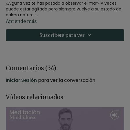
¿Alguna vez te has pasado a observar el mar? A veces
puede estar agitado pero siempre vuelve a su estado de
calma natural.
Aprende más
Con esta meditación te invitamos a que te imagines
cerca del mar y te dejes llevar por su sonido para
Suscríbete para ver
encontrar tu propio equilibrio interno.
Encuentra un lugar cómodo, con la espalda recta, cierra
los ojos y ancla tu atención en la respiración y en los
sonidos que te llegan.
Comentarios (
34
)
Esperamos que la disfrutes.
Iniciar Sesión
para ver la conversación
Vídeos relacionados