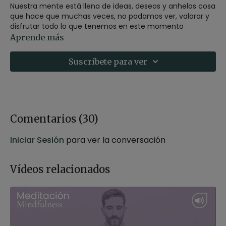
Nuestra mente está llena de ideas, deseos y anhelos cosa
que hace que muchas veces, no podamos ver, valorar y
disfrutar todo lo que tenemos en este momento
presente. Un momento presente pleno, lleno de vida y
Aprende más
suficiente, cuando podemos conectar con él.
Suscríbete para ver
Estilo
: mindfulness
Profesor
: Germán Jurado
Duración
: 17 minutos
Recomendaciones
: Adopta una postura cómoda para
la meditación puedes hacerla sentado en una silla o
sobre un cojín. Para una mayor relajación también te
Comentarios (
30
)
recomendamos usar una
vela aromática artesanal
que podrás encontrar en la tienda de Xuan Lan.
Iniciar Sesión
para ver la conversación
Vídeos relacionados