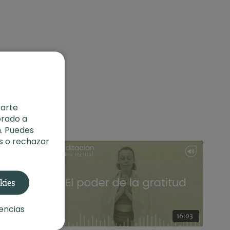
rarte
orado a
. Puedes
s o rechazar
okies
encias
02:38
16:03