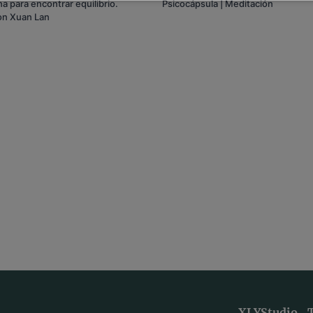
 para encontrar equilibrio.
Psicocápsula | Meditación
on Xuan Lan
XLYStudio