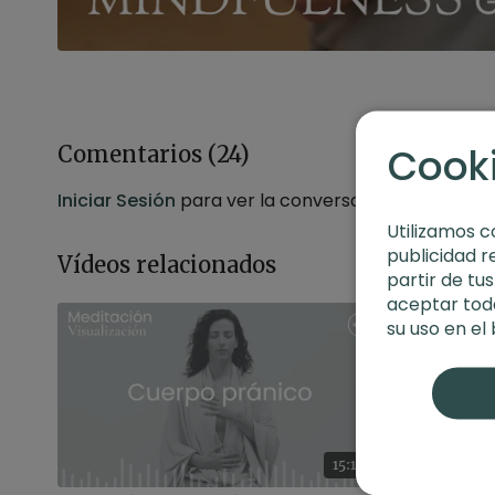
Cook
Comentarios (
24
)
Iniciar Sesión
para ver la conversación
Utilizamos c
publicidad r
Vídeos relacionados
partir de tu
aceptar toda
su uso en el
15:19