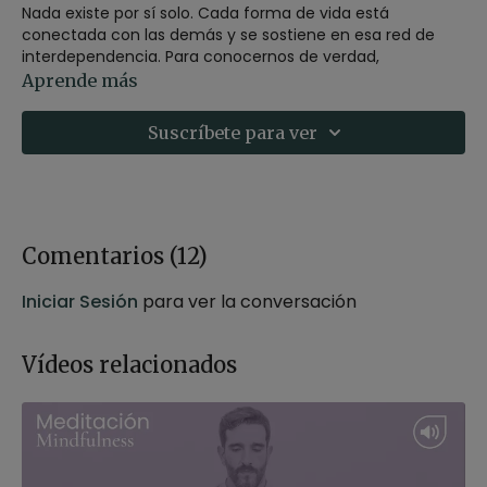
Nada existe por sí solo. Cada forma de vida está
conectada con las demás y se sostiene en esa red de
interdependencia. Para conocernos de verdad,
necesitamos mirarnos desde esa conexión. Solo cuando
Aprende más
integramos al otro en nuestra mirada, somos capaces de
despertar la sabiduría que habita en nuestro interior.
Suscríbete para ver
Estilo
: Mindfulness
Profesor
: Germán Jurado
Duración
: 22 minutos
Recomendaciones
: Adopta una postura cómoda para
la meditación puedes hacerla sentado en una silla o
Comentarios (
12
)
sobre un cojín. Para una mayor relajación también te
recomendamos usar una
vela aromática artesanal
Iniciar Sesión
para ver la conversación
que podrás encontrar en la tienda de Xuan Lan.
Vídeos relacionados