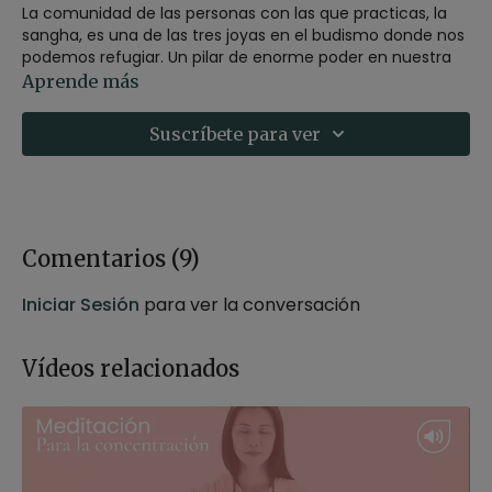
La comunidad de las personas con las que practicas, la
sangha, es una de las tres joyas en el budismo donde nos
podemos refugiar. Un pilar de enorme poder en nuestra
práctica.
Aprende más
Con esta meditación, Germán nos invita a poner en valor
Suscríbete para ver
la fuerza del grupo, de lo colectivo, sobre lo individual.
Estilo
: mindfulness
Profesor
: Germán Jurado
Duración
: 22 minutos
Recomendaciones
: adopta una postura cómoda para
Comentarios (
9
)
la meditación puedes hacerla sentado en una silla o
sobre un cojín.
Iniciar Sesión
para ver la conversación
Vídeos relacionados