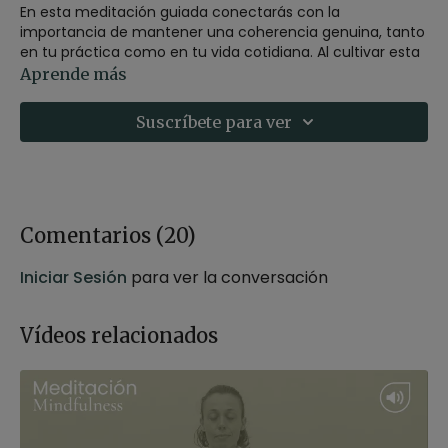
En esta meditación guiada conectarás con la
importancia de mantener una coherencia genuina, tanto
en tu práctica como en tu vida cotidiana. Al cultivar esta
coherencia, poco a poco se convertirá en una dirección
Aprende más
clara que guíe tu camino, ayudándote a vivir con más
integridad, enfoque y propósito en cada momento.
Suscríbete para ver
Estilo
: mindfulness
Profesor
: Germán Jurado
Duración
: 23 minutos
Recomendaciones
: adopta una postura cómoda para
la meditación puedes hacerla sentado en una silla o
Comentarios (
20
)
sobre un cojín.
Iniciar Sesión
para ver la conversación
Vídeos relacionados