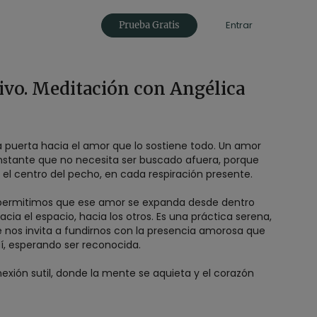
Entrar
Prueba Gratis
vo. Meditación con Angélica
 puerta hacia el amor que lo sostiene todo. Un amor
onstante que no necesita ser buscado afuera, porque
 el centro del pecho, en cada respiración presente.
permitimos que ese amor se expanda desde dentro
acia el espacio, hacia los otros. Es una práctica serena,
e nos invita a fundirnos con la presencia amorosa que
í, esperando ser reconocida.
exión sutil, donde la mente se aquieta y el corazón
l