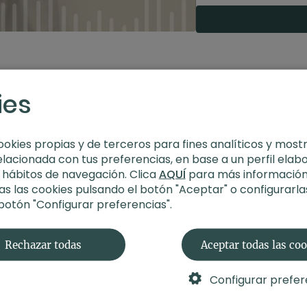
Profesor
: Angélica S
Duración
: 28 minut
Recomendaciones
ies
ookies propias y de terceros para fines analíticos y most
elacionada con tus preferencias, en base a un perfil elab
s hábitos de navegación. Clica
AQUÍ
para más información
s las cookies pulsando el botón "Aceptar" o configurarla
 botón "Configurar preferencias".
Rechazar todas
Aceptar todas las co
Configurar prefer
21:37