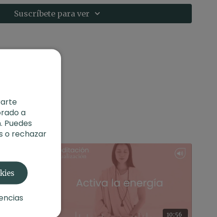
oler
Suscríbete para ver
os
: adopta una postura cómoda.
rarte
orado a
. Puedes
s o rechazar
okies
encias
18:56
10:56