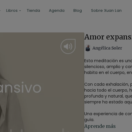
Libros
Tienda
Agenda
Blog
Sobre Xuan Lan
Amor expansi
Angélica Soler
Esta meditación es una
silencioso, amplio y c
habita en el cuerpo, en
Con cada exhalación, 
hacia todo el cuerpo, h
profunda y natural, qu
siempre ha estado aqu
Una experiencia de con
guía.
Aprende más
Estilo
: calma menta