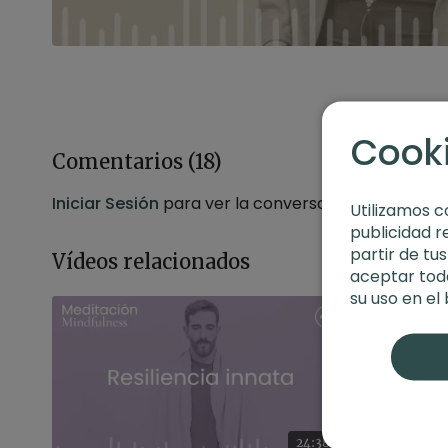
Cook
Comentarios (
18
)
Iniciar Sesión
para ver la conversación
Utilizamos c
publicidad r
partir de tu
Vídeos relacionados
aceptar toda
su uso en el
24:38