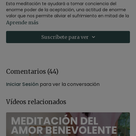
Esta meditación te ayudará a tomar conciencia del
enorme poder de la aceptación, una actitud de enorme
valor que nos permite aliviar el sufrimiento en mitad de la
adversidad.
Aprende más
Recomendaciones:
puedes realizar esta meditación,
sentado sobre un zafú o un bloque, en una silla o
Suscríbete para ver
tumbado con las rodillas flexionadas en caso de tener
molestias en la espalda.
Postura material:
zafú o bloque
Comentarios (
44
)
Iniciar Sesión
para ver la conversación
Vídeos relacionados