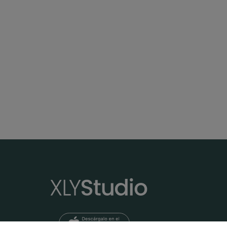
16:15
Vídeo 13 | Partner Yoga: asanas simétricas
HANUMANASANA
15:27
Vídeo 16 | Hanumanasana: inicio de clase y calentamiento
Pincha Mayurasana