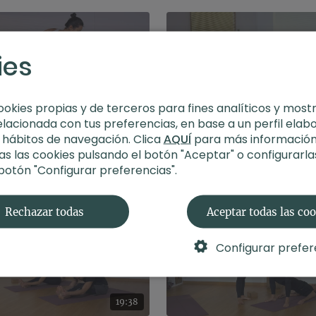
ies
ookies propias y de terceros para fines analíticos y most
13:44
elacionada con tus preferencias, en base a un perfil elab
s hábitos de navegación. Clica
AQUÍ
para más información
Vídeo 2 | Koundinyasana 1: posturas de pie
s las cookies pulsando el botón "Aceptar" o configurarla
 botón "Configurar preferencias".
Rechazar todas
Aceptar todas las co
Configurar prefer
19:38