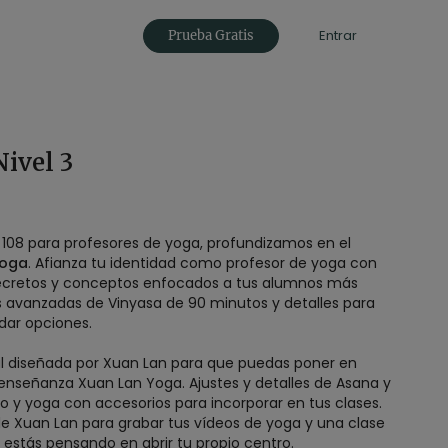
Entrar
Prueba Gratis
Nivel 3
r 108 para profesores de yoga, profundizamos en el
Yoga
. Afianza tu identidad como profesor de yoga con
secretos y conceptos enfocados a tus alumnos más
 avanzadas de Vinyasa de 90 minutos y detalles para
 dar opciones.
l diseñada por Xuan Lan para que puedas poner en
enseñanza Xuan Lan Yoga. Ajustes y detalles de Asana y
vo y yoga con accesorios para incorporar en tus clases.
e Xuan Lan para grabar tus vídeos de yoga y una clase
 estás pensando en abrir tu propio centro.