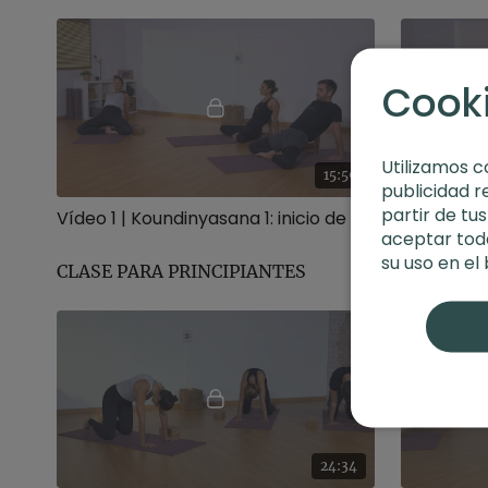
Cook
Utilizamos c
15:59
publicidad r
partir de tu
Vídeo 1 | Koundinyasana 1: inicio de clase y calentamiento
aceptar toda
su uso en el
CLASE PARA PRINCIPIANTES
24:34