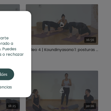
rarte
20:00
16:56
orado a
. Puedes
Vídeo 3 | Koundinyasana 1: posturas en el suelo
Vídeo 4 | Koundinyasana 1: posturas finales
s o rechazar
okies
encias
18:25
20:26