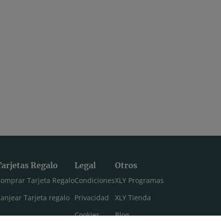
14:52
lo y relax
13:47
18:21
Vídeo 18 | Hanumanasana: posturas en el suelo
Vídeo 19 | Hanumanasana: posturas finales
Tarjetas Regalo
Legal
Otros
omprar Tarjeta Regalo
Condiciones
XLY Programas
anjear Tarjeta regalo
Privacidad
XLY Tienda
Cookies
Blog