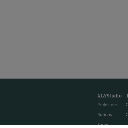
17:05
Vídeo 14 | Partner Yoga: asanas asimétricas
Vídeo 15 | Partner Yoga: sue
26:12
Vídeo 17 | Hanumanasana: posturas de pie
XLYStudio
Profesores
C
Rutinas
C
Series