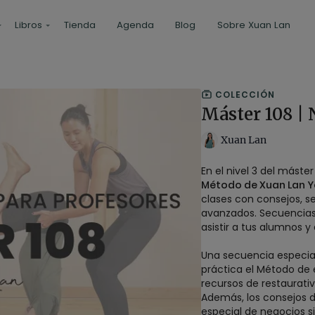
Libros
Tienda
Agenda
Blog
Sobre Xuan Lan
COLECCIÓN
Máster 108 | 
Xuan Lan
En el nivel 3 del máste
Método de Xuan Lan 
clases con consejos, 
avanzados. Secuencias
asistir a tus alumnos y
Una secuencia especia
práctica el Método de 
recursos de restaurati
Además, los consejos d
especial de negocios si