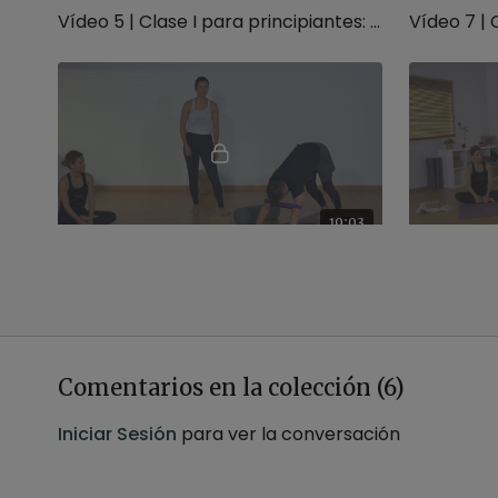
Vídeo 5 | Clase I para principiantes: las bases y Surya Namaskar
19:03
Vídeo 10 | Yoga con Accesorios: para alineación
PARTNER YOGA
Comentarios en la colección (
6
)
Iniciar Sesión
para ver la conversación