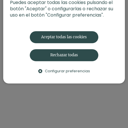
Puedes aceptar todas las cookies pulsando el
botón "Aceptar" o configurarlas o rechazar su
-Intensidad:
2 (Suave)
uso en el botón "Configurar preferencias".
-Material:
sin material
-Enfoque:
Apertura de caderas
Aceptar todas las cookies
Quizás también te interese:
Viaje al corazón | Enraizándonos en nuestro poder (45
Rechazar todas
min)
Configurar preferencias
Taller de mandala yoga con Arturo Tierra (80 min)