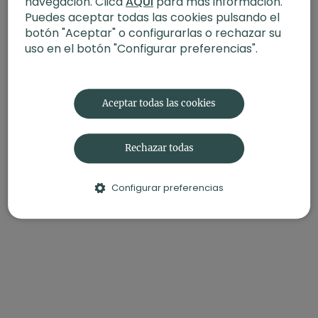
navegación. Clica
AQUÍ
para más información.
Puedes aceptar todas las cookies pulsando el
Clase semanal | La esencia del yoga: definición de
Meditación (62 min)
botón "Aceptar" o configurarlas o rechazar su
uso en el botón "Configurar preferencias".
Aceptar todas las cookies
Rechazar todas
Configurar preferencias