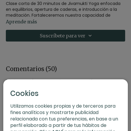
Clase corta de 30 minutos de Jivamukti Yoga enfocada
en equilibrios, apertura de caderas, e introducción a la
meditación. Fortaleceremos nuestra capacidad de
concentración e introduciremos el método de
Aprende más
meditación Jivamukti.
Suscríbete para ver
SOBRE ESTA CLASE:
-Estilo:
Jivamukti Yoga
-Profesor:
Marie Montocchio
Comentarios (
50
)
-Duración:
30 minutos
Iniciar Sesión
para ver la conversación
-Nivel:
intermedio
Cookies
-Intensidad:
activa
Utilizamos cookies propias y de terceros para
fines analíticos y mostrarte publicidad
-Enfoque:
apertura cadera
relacionada con tus preferencias, en base a un
perfil elaborado a partir de tus hábitos de
CONTENIDO RELACIONADO: