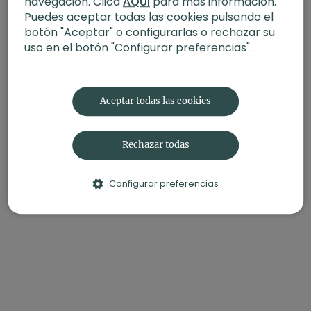
navegación. Clica
AQUÍ
para más información.
Fecha
: 18 de septiembre 2025
Puedes aceptar todas las cookies pulsando el
Contenido relacionado:
Aumenta tu flexibilidad y
botón "Aceptar" o configurarlas o rechazar su
movilidad | Tren inferior
uso en el botón "Configurar preferencias".
Aceptar todas las cookies
Rechazar todas
Configurar preferencias