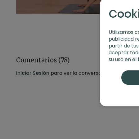
Cook
Utilizamos c
publicidad r
partir de tu
aceptar toda
su uso en el
Comentarios (
78
)
Iniciar Sesión
para ver la conversación