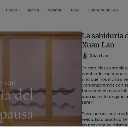
Libros
Tienda
Agenda
Blog
Sobre Xuan Lan
La sabiduría 
Xuan Lan
Xuan Lan
En esta clase complet
cambio: la menopausia
sino que nos invita a v
Comenzaremos con secu
fortalecer la musculat
para soltar la exigenc
sentir.
Terminamos con medita
vivido. Esta práctica 
en paz contigo misma.