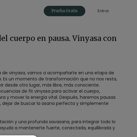
Entrar
Prueba Gratis
del cuerpo en pausa. Vinyasa con
a de vinyasa, vamos a acompañarte en una etapa de
. Es un momento de transformación que no nos resta,
ivir desde otro lugar, más libre, más consciente.
encias de fit vinyasa para activar el cuerpo,
ura y mover la energía vital. Después, haremos pausas
ia, dejar de buscar la asana perfecta y simplemente
ción y una profunda savasana, para integrar todo lo
te ayuda a mantenerte fuerte, conectada, equilibrada y