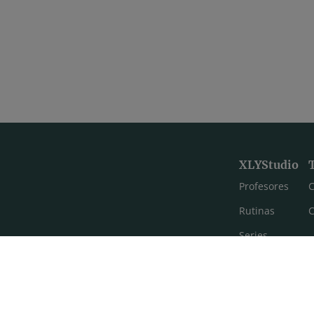
XLYStudio
Profesores
C
Rutinas
C
Series
Estilos de yoga
Meditación
FAQ's