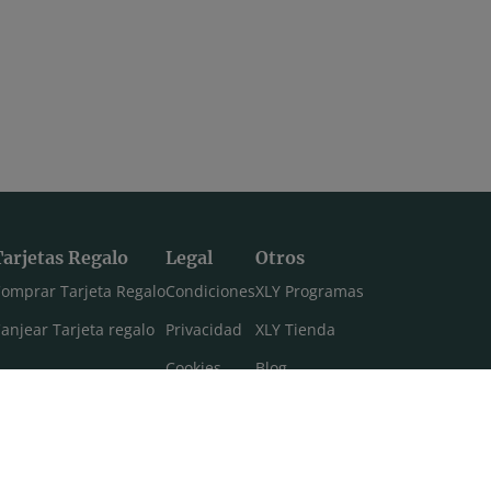
Tarjetas Regalo
Legal
Otros
omprar Tarjeta Regalo
Condiciones
XLY Programas
anjear Tarjeta regalo
Privacidad
XLY Tienda
Cookies
Blog
Aviso legal
Máster 108