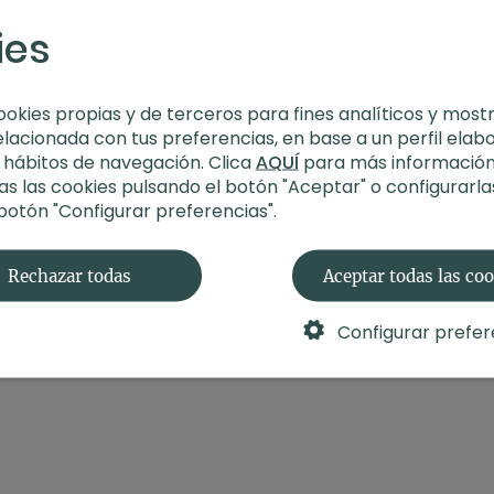
Aprende más
ies
Estilo
: vinyasa
Profesor
: Xuan Lan
Duración
: 59 minut
Nivel
: intermedio
ookies propias y de terceros para fines analíticos y most
Intensidad
: 3 (acti
elacionada con tus preferencias, en base a un perfil elab
Material
: sin materi
s hábitos de navegación. Clica
AQUÍ
para más información
Enfoque
: movilizar 
s las cookies pulsando el botón "Aceptar" o configurarla
Propósito
: Pausa sa
 botón "Configurar preferencias".
Fecha
: 20 de agost
Contenido relacionad
Rechazar todas
Aceptar todas las co
Configurar prefer