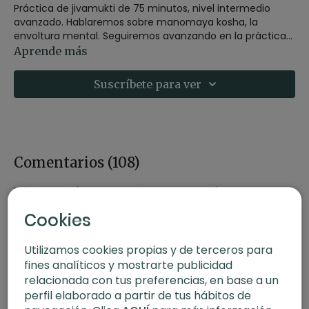
Práctica de jivamukti de 75 minutos, nivel intermedio
avanzado. Hablaremos sobre manomaya kosha, la
envoltura mental. Seguiremos avanzando en la práctica y
realizaremos Mayurasana (pose de pavo real).
Replay del 26 de octubre de 2021.
Aprende más
Suscríbete para ver
Comentarios (
108
)
Iniciar Sesión
para ver la conversación
Cookies
Utilizamos cookies propias y de terceros para
fines analíticos y mostrarte publicidad
relacionada con tus preferencias, en base a un
perfil elaborado a partir de tus hábitos de