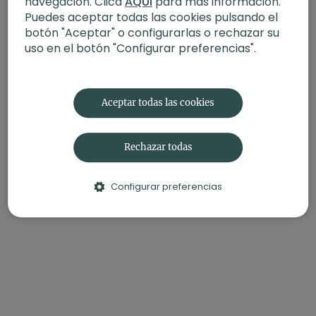
navegación. Clica
AQUÍ
para más información.
Enfoque
: Fuerza, equilibrio y movilidad para Pistol Squat
Puedes aceptar todas las cookies pulsando el
Propósito
: regreso en calma
Fecha
: 16 de septiembre 2025
botón "Aceptar" o configurarlas o rechazar su
uso en el botón "Configurar preferencias".
Contenido relacionado:
Fluir y profundizar. Power con Ro
Aceptar todas las cookies
Rechazar todas
Configurar preferencias