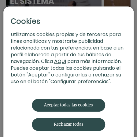
Cookies
Utilizamos cookies propias y de terceros para
31:39
fines analíticos y mostrarte publicidad
Yoga para mejorar el sistema inmunitario. Vinyasa
Aliviar la rigidez
relacionada con tus preferencias, en base a un
con Xuan Lan
Xuan Lan y Judith
perfil elaborado a partir de tus hábitos de
navegación. Clica
AQUÍ
para más información.
Puedes aceptar todas las cookies pulsando el
botón "Aceptar" o configurarlas o rechazar su
uso en el botón "Configurar preferencias".
Aceptar todas las cookies
Rechazar todas